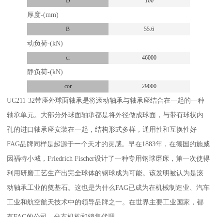
D
100
厚度-(mm)
B
55.6
动负荷-(kN)
cr
46000
静负荷-(kN)
cor
29000
UC211-32带座外球面轴承是将滚动轴承与轴承座结合在一起的一种
轴承单元。大部分外球面轴承都是将外径做成球面，与带有球状内
孔的进口轴承座安装在一起，结构形式多样，通用性和互换性好
FAG品牌同样是起源于一个天才的灵感。早在1883年，在德国的施威
因福特小城，Friedrich Fischer设计了一种专用钢球磨床，第一次使得
利用研磨工艺生产出完全球体的钢球成为可能。该发明被认为是滚
动轴承工业的奠基石。这也是为什么FAG已成为在机械制造业、汽车
工业和航空航天技术中的领导品牌之一。在世界主要工业国家，都
有FAG的公司、分支机构和销售代理。