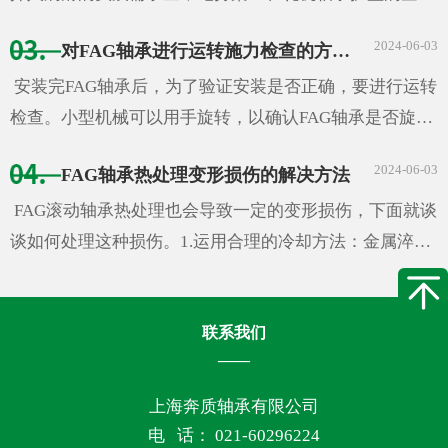
之中，并在滚动体外围构成一个轮廓。在此过程中，因为
2024-06-03
对FAG轴承进行运转施力检查的方法步骤
剩下润滑脂的阻力，轴承温度很快上升。尽管大部分...
安装完FAG轴承后，为了验证安装是否正确，要进行运转
检查。小型机械可以用手旋转，以确认FAG轴承是否旋转
顺畅。检查项目有因异物、伤痕、压痕而造成的运转不
2024-06-03
FAG轴承热处理变形损伤的解决方法
畅，因安装不良，安装座加工不良而产生...
FAG滚动轴承热处理也会导致一定的变形损伤，下面就谈
谈如何处理这种损伤。1.运用合理的冷却方法：金属淬火
后冷却过程对变形的影响也是很重要的一个变形原因。热
油淬火比冷油淬火变形小，一般控制在...
联系我们
上海奔质轴承有限公司
电 话： 021-60296224