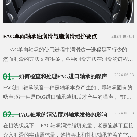
FAG单向轴承油润滑与脂润滑维护要点
2024-06-03
FAG单向轴承的使用进程中润滑这一进程是不行少的，
然而润滑的方法又有很多，各种润滑方法在润滑的进程中
应该注意的问题也各...
2024-06-03
如何检查和处理FAG进口轴承的噪声
FAG进口轴承噪音一种是轴承本身产生的，即轴承固有的
噪声;另一种是FAG进口轴承装机后才产生的噪声，与FAG
进口轴承本身的噪声无关.以下我们就来介绍一下如何根
2024-06-03
FAG轴承的清洁度对轴承发热的影响
据轴承滚动声检查与处理问题。a)固有噪声：...
在粗浅状况下， FAG轴承润滑脂填充量，老是逾越了直接
介入润滑的实践需求量，饱持架上和轧机轴承护盖的空腔